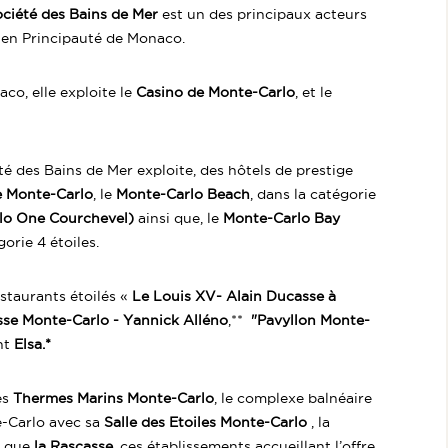
ciété des Bains de Mer
est un des principaux acteurs
e en Principauté de Monaco.
co, elle exploite le
Casino de Monte-Carlo
, et le
é des Bains de Mer exploite, des hôtels de prestige
e Monte-Carlo
, le
Monte-Carlo Beach
, dans la catégorie
lo One Courchevel)
ainsi que, le
Monte-Carlo Bay
gorie 4 étoiles.
estaurants étoilés «
Le Louis XV- Alain Ducasse à
sse Monte-Carlo - Yannick Alléno
,**
"Pavyllon Monte-
ant
Elsa.*
es
Thermes Marins Monte-Carlo
, le complexe balnéaire
e-Carlo avec sa
Salle des Etoiles Monte-Carlo
, la
si que
la Rascasse
, ces établissements accueillant l’offre