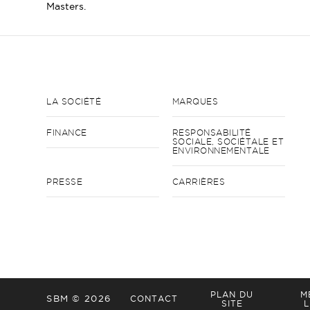
Masters.
LA SOCIÉTÉ
MARQUES
FINANCE
RESPONSABILITÉ
SOCIALE, SOCIÉTALE ET
ENVIRONNEMENTALE
PRESSE
CARRIÈRES
PLAN DU
M
SBM © 2026
CONTACT
SITE
L