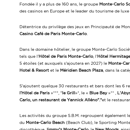
Fondée il y a plus de 160 ans, le groupe
Monte-Carlo So
des casinos en Europe et le leader du tourisme de lux
Détentrice du privilège des jeux en Principauté de Mona
Casino Café de Paris Monte-Carlo
.
Dans le domaine hôtelier, le groupe Monte-Carlo Sociét
tels que l’
Hôtel de Paris Monte-Carlo
, l’
Hôtel Hermitag
5 étoiles (et auxquels s'ajoutera en 2027) le
Monte-Car
Hotel & Resort
et le
Méridien Beach Plaza
, dans la caté
S'ajoutent quelque 30 restaurants et bars dont les 6 r
l’Hôtel de Paris
»***, "
le Grill
»*, le «
Blue Bay
»** ,
L'Aby
Carlo, un restaurant de Yannick Alléno".*
et le restaur
Les activités du groupe S.B.M. regroupent également l
du
Monte-Carlo Beach
(Beach Club), le Sporting Mont
discothèque
Jimmy'z Monte-Carlo
, le
New Moods
, ain